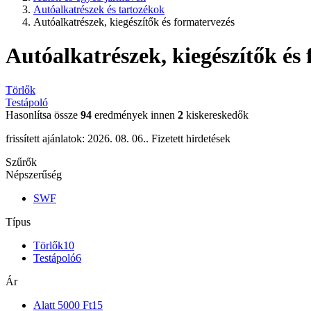
Autóalkatrészek és tartozékok
Autóalkatrészek, kiegészítők és formatervezés
Autóalkatrészek, kiegészítők é
Törlők
Testápoló
Hasonlítsa össze
94
eredmények innen
2
kiskereskedők
frissített ajánlatok: 2026. 08. 06..
Fizetett hirdetések
Szűrők
Népszerűség
SWF
Típus
Törlők
10
Testápoló
6
Ár
Alatt 5000 Ft
15