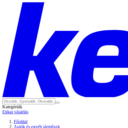
Kategóriák
Etikai vásárlás
Főoldal
Autók és egyéb járművek