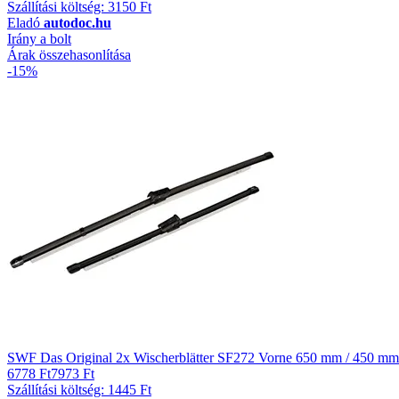
Szállítási költség: 3150 Ft
Eladó
autodoc.hu
Irány a bolt
Árak összehasonlítása
-15%
SWF Das Original 2x Wischerblätter SF272 Vorne 650 mm / 450 mm
6778 Ft
7973 Ft
Szállítási költség: 1445 Ft