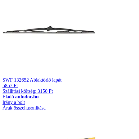
SWF 132652 Ablaktörlő lapát
5857 Ft
Szállítási költség: 3150 Ft
Eladó
autodoc.hu
Irány a bolt
Árak összehasonlítása