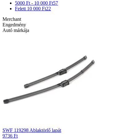
5000 Ft - 10 000 Ft
57
Felett 10 000 Ft
22
Merchant
Engedmény
Autó márkája
SWF 119298 Ablaktörlő lapát
9736 Ft