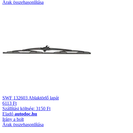
Árak összehasonlítása
SWF 132603 Ablaktörlő lapát
6113 Ft
Szállítási költség: 3150 Ft
Eladó
autodoc.hu
Irány a bolt
Árak összehasonlítása