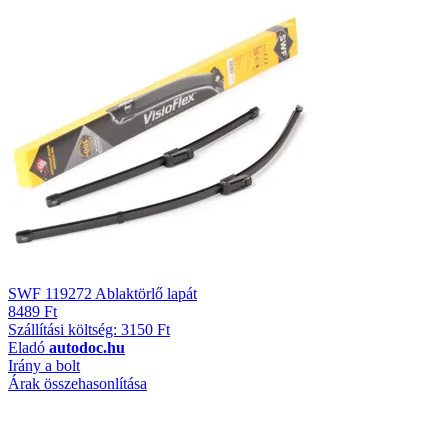
SWF 119272 Ablaktörlő lapát
8489 Ft
Szállítási költség: 3150 Ft
Eladó
autodoc.hu
Irány a bolt
Árak összehasonlítása