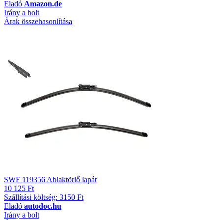
Eladó
Amazon.de
Irány a bolt
Árak összehasonlítása
SWF 119356 Ablaktörlő lapát
10 125 Ft
Szállítási költség: 3150 Ft
Eladó
autodoc.hu
Irány a bolt