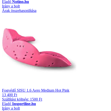
Eladó
Notino.hu
Irány a bolt
Árak összehasonlítása
Fogvédő SISU 1.6 Aero Medium Hot Pink
13 400 Ft
Szállítási költség: 1500 Ft
Eladó
Insportline.hu
Irány a bolt