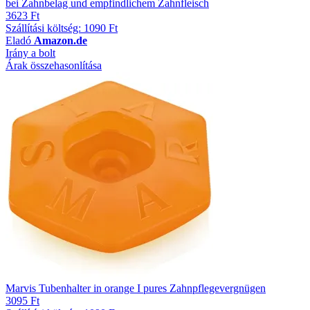
bei Zahnbelag und empfindlichem Zahnfleisch
3623 Ft
Szállítási költség: 1090 Ft
Eladó
Amazon.de
Irány a bolt
Árak összehasonlítása
Marvis Tubenhalter in orange I pures Zahnpflegevergnügen
3095 Ft