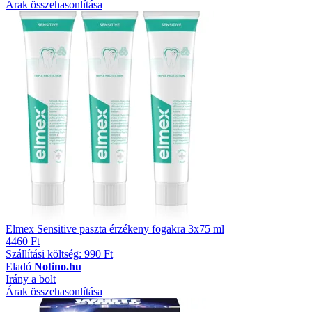
Árak összehasonlítása
Elmex Sensitive paszta érzékeny fogakra 3x75 ml
4460 Ft
Szállítási költség: 990 Ft
Eladó
Notino.hu
Irány a bolt
Árak összehasonlítása