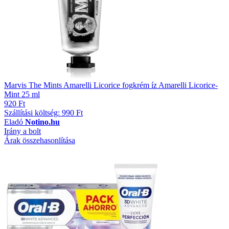
Marvis The Mints Amarelli Licorice fogkrém íz Amarelli Licorice-
Mint 25 ml
920 Ft
Szállítási költség: 990 Ft
Eladó
Notino.hu
Irány a bolt
Árak összehasonlítása