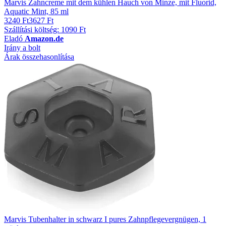
Marvis Zahncreme mit dem kühlen Hauch von Minze, mit Fluorid,
Aquatic Mint, 85 ml
3240 Ft
3627 Ft
Szállítási költség: 1090 Ft
Eladó
Amazon.de
Irány a bolt
Árak összehasonlítása
Marvis Tubenhalter in schwarz I pures Zahnpflegevergnügen, 1