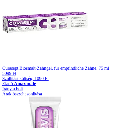
Curasept Biosmalt-Zahngel, für empfindliche Zähne, 75 ml
5099 Ft
Szállítási költség: 1090 Ft
Eladó
Amazon.de
Irány a bolt
Árak összehasonlítása