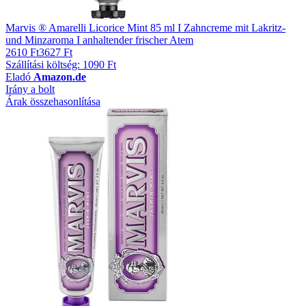
Marvis ® Amarelli Licorice Mint 85 ml I Zahncreme mit Lakritz-
und Minzaroma I anhaltender frischer Atem
2610 Ft
3627 Ft
Szállítási költség: 1090 Ft
Eladó
Amazon.de
Irány a bolt
Árak összehasonlítása