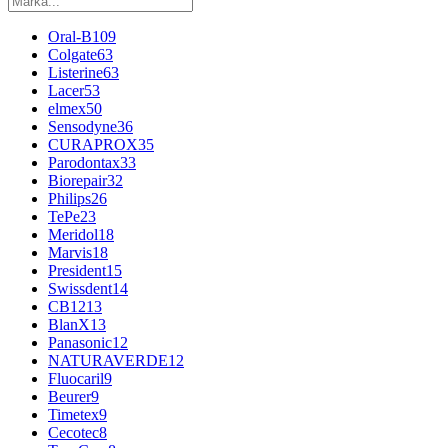
Oral-B
109
Colgate
63
Listerine
63
Lacer
53
elmex
50
Sensodyne
36
CURAPROX
35
Parodontax
33
Biorepair
32
Philips
26
TePe
23
Meridol
18
Marvis
18
President
15
Swissdent
14
CB12
13
BlanX
13
Panasonic
12
NATURAVERDE
12
Fluocaril
9
Beurer
9
Timetex
9
Cecotec
8