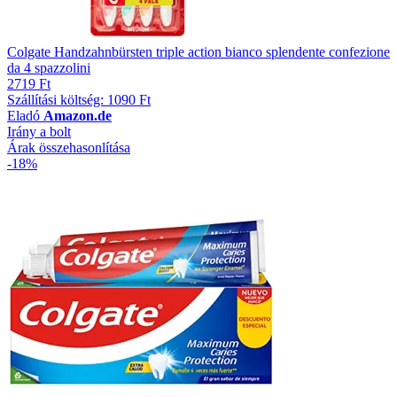
Colgate Handzahnbürsten triple action bianco splendente confezione
da 4 spazzolini
2719 Ft
Szállítási költség: 1090 Ft
Eladó
Amazon.de
Irány a bolt
Árak összehasonlítása
-18%