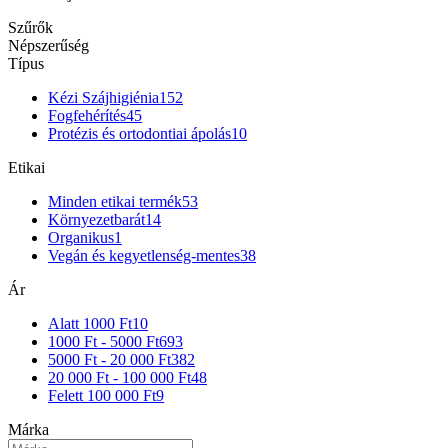
Szűrők
Népszerűség
Típus
Kézi Szájhigiénia
152
Fogfehérítés
45
Protézis és ortodontiai ápolás
10
Etikai
Minden etikai termék
53
Környezetbarát
14
Organikus
1
Vegán és kegyetlenség-mentes
38
Ár
Alatt 1000 Ft
10
1000 Ft - 5000 Ft
693
5000 Ft - 20 000 Ft
382
20 000 Ft - 100 000 Ft
48
Felett 100 000 Ft
9
Márka