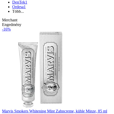
DenTek
1
Ordesa
1
Több...
Merchant
Engedmény
-16%
Marvis Smokers Whitening Mint Zahncreme, kühle Minze, 85 ml