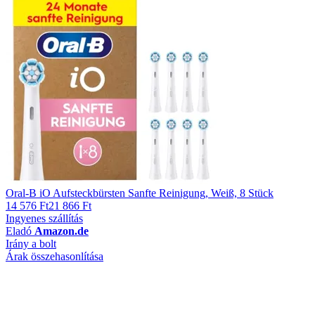
Oral-B iO Aufsteckbürsten Sanfte Reinigung, Weiß, 8 Stück
14 576 Ft
21 866 Ft
Ingyenes szállítás
Eladó
Amazon.de
Irány a bolt
Árak összehasonlítása