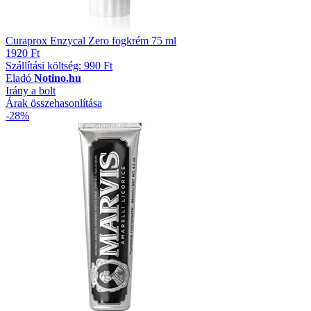
Curaprox Enzycal Zero fogkrém 75 ml
1920 Ft
Szállítási költség: 990 Ft
Eladó
Notino.hu
Irány a bolt
Árak összehasonlítása
-28%