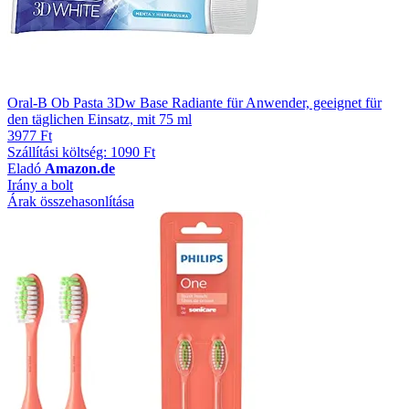
Oral-B Ob Pasta 3Dw Base Radiante für Anwender, geeignet für
den täglichen Einsatz, mit 75 ml
3977 Ft
Szállítási költség: 1090 Ft
Eladó
Amazon.de
Irány a bolt
Árak összehasonlítása