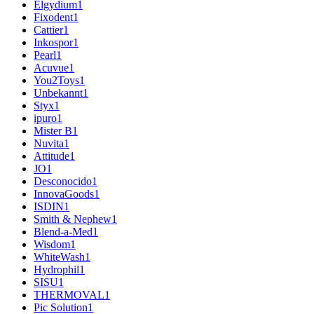
Elgydium
1
Fixodent
1
Cattier
1
Inkospor
1
Pearl
1
Acuvue
1
You2Toys
1
Unbekannt
1
Styx
1
ipuro
1
Mister B
1
Nuvita
1
Attitude
1
JO
1
Desconocido
1
InnovaGoods
1
ISDIN
1
Smith & Nephew
1
Blend-a-Med
1
Wisdom
1
WhiteWash
1
Hydrophil
1
SISU
1
THERMOVAL
1
Pic Solution
1