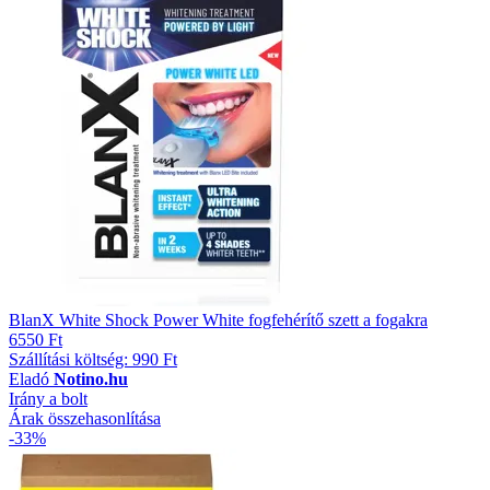
BlanX White Shock Power White fogfehérítő szett a fogakra
6550 Ft
Szállítási költség: 990 Ft
Eladó
Notino.hu
Irány a bolt
Árak összehasonlítása
-33%