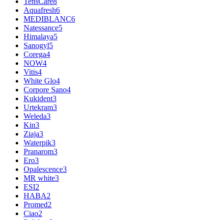
TensCare
8
Aquafresh
6
MEDIBLANC
6
Natessance
5
Himalaya
5
Sanogyl
5
Corega
4
NOW
4
Vitis
4
White Glo
4
Corpore Sano
4
Kukident
3
Urtekram
3
Weleda
3
Kin
3
Ziaja
3
Waterpik
3
Pranarom
3
Ero
3
Opalescence
3
MR white
3
ESI
2
HABA
2
Promed
2
Ciao
2