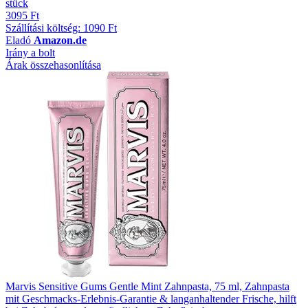
stück
3095 Ft
Szállítási költség: 1090 Ft
Eladó
Amazon.de
Irány a bolt
Árak összehasonlítása
Marvis Sensitive Gums Gentle Mint Zahnpasta, 75 ml, Zahnpasta
mit Geschmacks-Erlebnis-Garantie & langanhaltender Frische, hilft