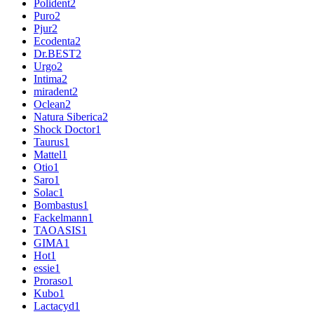
Polident
2
Puro
2
Pjur
2
Ecodenta
2
Dr.BEST
2
Urgo
2
Intima
2
miradent
2
Oclean
2
Natura Siberica
2
Shock Doctor
1
Taurus
1
Mattel
1
Otio
1
Saro
1
Solac
1
Bombastus
1
Fackelmann
1
TAOASIS
1
GIMA
1
Hot
1
essie
1
Proraso
1
Kubo
1
Lactacyd
1