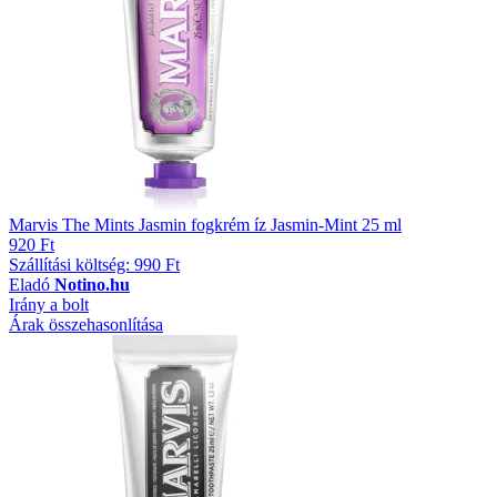
Marvis The Mints Jasmin fogkrém íz Jasmin-Mint 25 ml
920 Ft
Szállítási költség: 990 Ft
Eladó
Notino.hu
Irány a bolt
Árak összehasonlítása