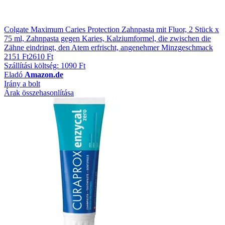
Colgate Maximum Caries Protection Zahnpasta mit Fluor, 2 Stück x
75 ml, Zahnpasta gegen Karies, Kalziumformel, die zwischen die
Zähne eindringt, den Atem erfrischt, angenehmer Minzgeschmack
2151 Ft
2610 Ft
Szállítási költség: 1090 Ft
Eladó
Amazon.de
Irány a bolt
Árak összehasonlítása