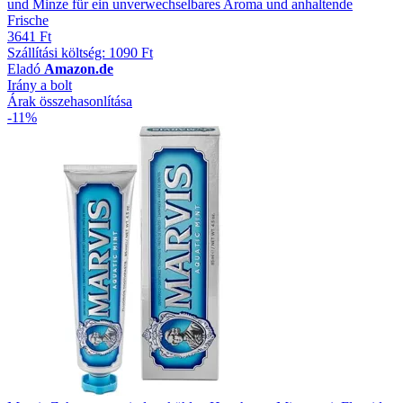
und Minze für ein unverwechselbares Aroma und anhaltende
Frische
3641 Ft
Szállítási költség: 1090 Ft
Eladó
Amazon.de
Irány a bolt
Árak összehasonlítása
-11%