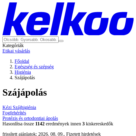
Kategóriák
Etikai vásárlás
Főoldal
Egészség és szépség
Higiénia
Szájápolás
Szájápolás
Kézi Szájhigiénia
Fogfehérítés
Protézis és ortodontiai ápolás
Hasonlítsa össze
1142
eredmények innen
3
kiskereskedők
frissített ajánlatok: 2026. 08. 09..
Fizetett hirdetések